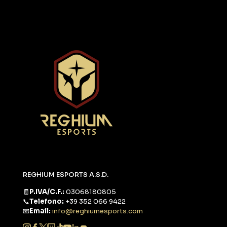
REGHIUM ESPORTS A.S.D.
🧾
P.IVA/C.F.:
03068180805
📞
Telefono:
+39 352 066 9422
📧
Email:
info@reghiumesports.com