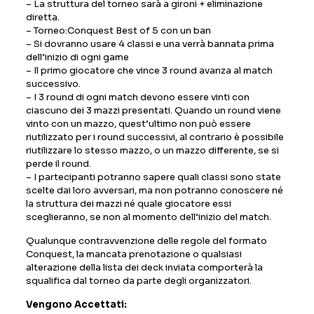
– La struttura del torneo sarà a gironi + eliminazione
diretta.
– Torneo:Conquest Best of 5 con un ban
– Si dovranno usare 4 classi e una verrà bannata prima
dell’inizio di ogni game
– Il primo giocatore che vince 3 round avanza al match
successivo.
– I 3 round di ogni match devono essere vinti con
ciascuno dei 3 mazzi presentati. Quando un round viene
vinto con un mazzo, quest’ultimo non può essere
riutilizzato per i round successivi, al contrario è possibile
riutilizzare lo stesso mazzo, o un mazzo differente, se si
perde il round.
– I partecipanti potranno sapere quali classi sono state
scelte dai loro avversari, ma non potranno conoscere né
la struttura dei mazzi né quale giocatore essi
sceglieranno, se non al momento dell’inizio del match.
Qualunque contravvenzione delle regole del formato
Conquest, la mancata prenotazione o qualsiasi
alterazione della lista dei deck inviata comporterà la
squalifica dal torneo da parte degli organizzatori.
Vengono Accettati: