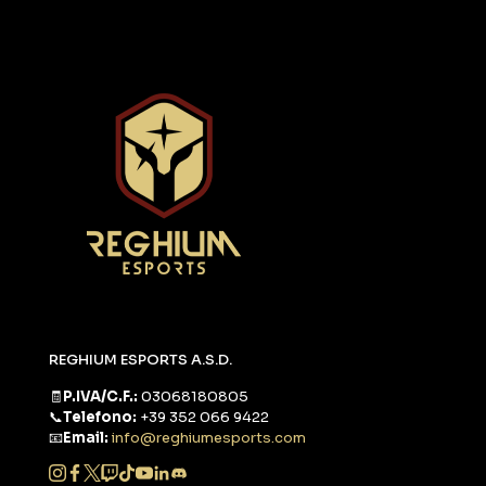
REGHIUM ESPORTS A.S.D.
🧾
P.IVA/C.F.:
03068180805
📞
Telefono:
+39 352 066 9422
📧
Email:
info@reghiumesports.com