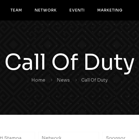
TEAM
NETWORK
EVENTI
MARKETING
Call Of Duty
Home
News
Call Of Duty
ti Stampa
Network
Sponsor